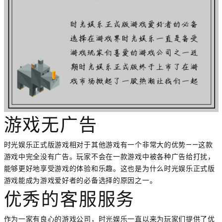
游戏无广告
时光娱乐正式版游戏相对于其他游戏有一个非常大的优势——这款
游戏中完全没有广告。玩家不会在一款游戏中被各种广告给打扰，
能够更好地享受游戏的体验和乐趣。这也是为什么时光娱乐正式版
游戏能成为游戏爱好者的必备选择的原因之一。
优秀的客服服务
作为一家有良心的游戏公司，时光娱乐一直以来为玩家们提供了优