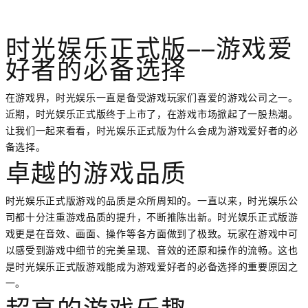
时光娱乐正式版——游戏爱
好者的必备选择
在游戏界，时光娱乐一直是备受游戏玩家们喜爱的游戏公司之一。
近期，时光娱乐正式版终于上市了，在游戏市场掀起了一股热潮。
让我们一起来看看，时光娱乐正式版为什么会成为游戏爱好者的必
备选择。
卓越的游戏品质
时光娱乐正式版游戏的品质是众所周知的。一直以来，时光娱乐公
司都十分注重游戏品质的提升，不断推陈出新。时光娱乐正式版游
戏更是在音效、画面、操作等各方面做到了极致。玩家在游戏中可
以感受到游戏中细节的完美呈现、音效的还原和操作的流畅。这也
是时光娱乐正式版游戏能成为游戏爱好者的必备选择的重要原因之
一。